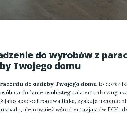
dzenie do wyrobów z para
oby Twojego domu
racordu do ozdoby Twojego domu
to coraz b
osób na dodanie osobistego akcentu do wnętrza
ż jako spadochronowa linka, zyskuje uznanie ni
rvivalu, ale również wśród entuzjastów DIY i d