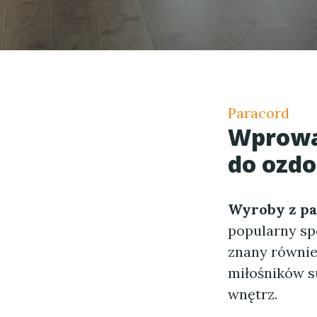
Paracord
Wprowa
do ozd
Wyroby z pa
popularny sp
znany równie
miłośników su
wnętrz.