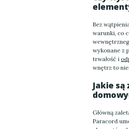
element
Bez wątpieni
warunki, co 
wewnętrznego
wykonane z p
trwałość i
od
wnętrz to nie
Jakie są
domowyc
Główną zalet
Paracord um