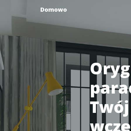
Domowo
Oryg
para
Twój
wcześ