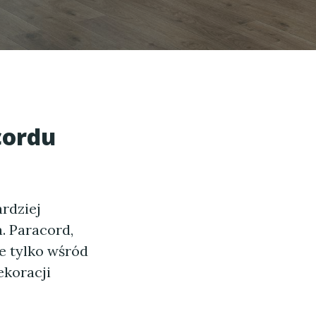
cordu
ardziej
. Paracord,
e tylko wśród
ekoracji