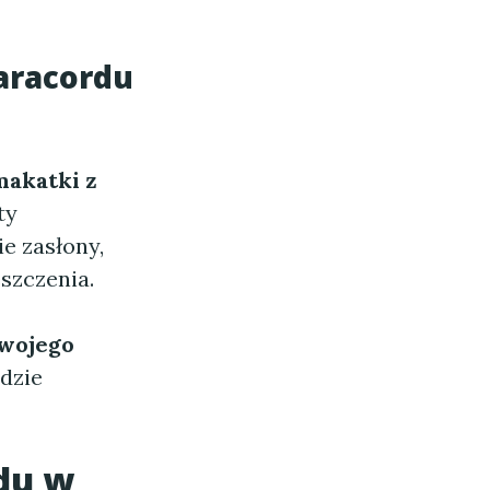
aracordu
makatki z
ty
e zasłony,
szczenia.
wojego
dzie
du w