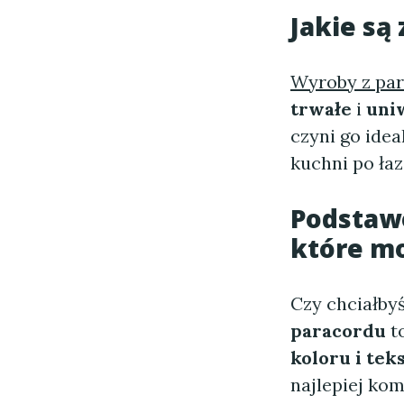
Jakie są
Wyroby z pa
trwałe
i
uni
czyni go ide
kuchni po łaz
Podstaw
które m
Czy chciałby
paracordu
to
koloru i tek
najlepiej ko