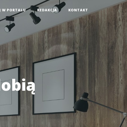
J W PORTALU
REDAKCJA
KONTAKT
dobią
k