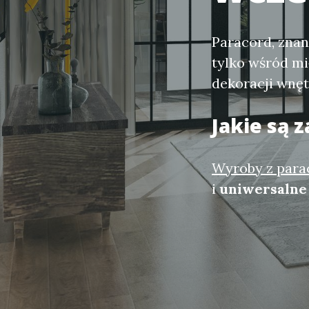
Paracord, znan
tylko wśród mi
dekoracji wnęt
Jakie są 
Wyroby z para
i
uniwersalne