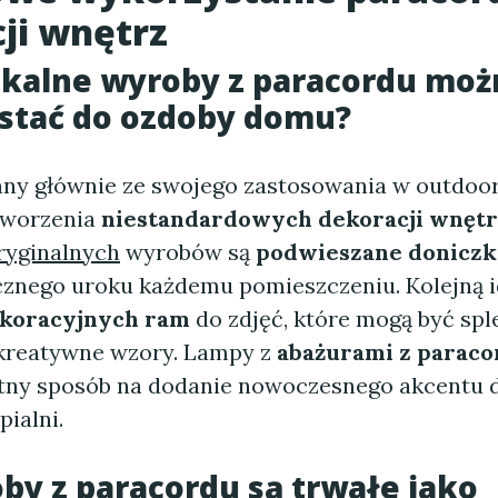
ji wnętrz
ikalne wyroby z paracordu
moż
stać do ozdoby domu?
any głównie ze swojego zastosowania w outdoo
tworzenia
niestandardowych dekoracji wnętr
ryginalnych
wyrobów są
podwieszane doniczk
cznego uroku każdemu pomieszczeniu. Kolejną i
koracyjnych ram
do zdjęć, które mogą być spl
kreatywne wzory. Lampy z
abażurami z paraco
tny sposób na dodanie nowoczesnego akcentu 
pialni.
by z paracordu są trwałe jako