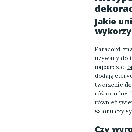
dekorac
Jakie
un
wykorzy
Paracord, zn
używany do 
najbardziej
o
dodają etery
tworzenie
de
różnorodne, 
również świe
salonu czy sy
Czy wyro