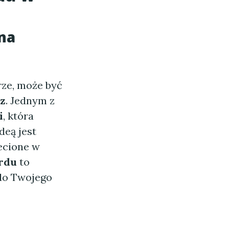
na
rze, może być
z
. Jednym z
i
, która
deą jest
ecione w
rdu
to
do Twojego