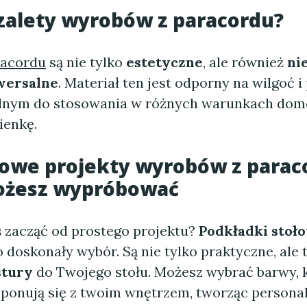
 zalety wyrobów z paracordu?
racordu
są nie tylko
estetyczne
, ale również
ni
wersalne
. Materiał ten jest odporny na wilgoć i 
alnym do stosowania w różnych warunkach dom
ienkę.
owe projekty wyrobów z parac
ożesz wypróbować
ś zacząć od prostego projektu?
Podkładki stoł
 doskonały wybór. Są nie tylko praktyczne, ale
stury
do Twojego stołu. Możesz wybrać barwy, 
mponują się z twoim wnętrzem, tworząc persona