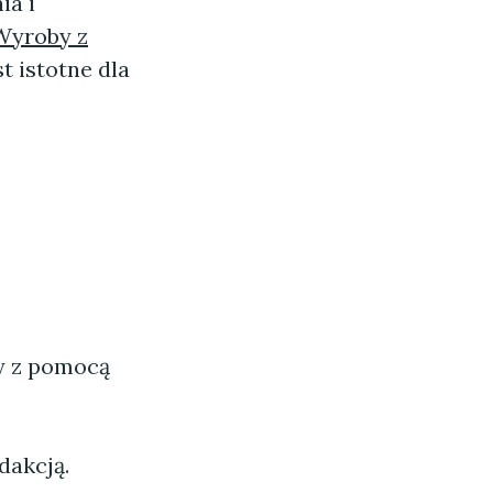
ia i
Wyroby z
st istotne dla
ny z pomocą
dakcją.