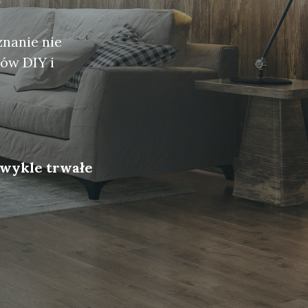
znanie nie
tów DIY i
zwykle trwałe