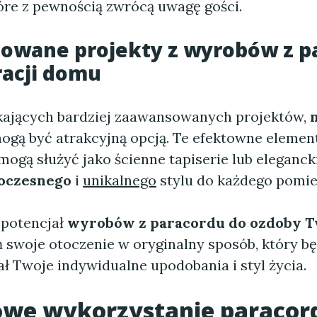
tóre z pewnością zwrócą uwagę gości.
owane projekty z wyrobów z p
racji domu
kających bardziej zaawansowanych projektów,
ogą być atrakcyjną opcją. Te efektowne elemen
ogą służyć jako ścienne tapiserie lub elegancki
oczesnego
i
unikalnego
stylu do każdego pomie
 potencjał
wyrobów z paracordu do ozdoby T
 swoje otoczenie w oryginalny sposób, który bę
ł Twoje indywidualne upodobania i styl życia.
owe wykorzystanie paracor