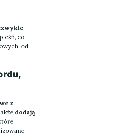
ezwykle
pleśń, co
owych, od
ordu,
owe z
 także
dodają
które
lizowane