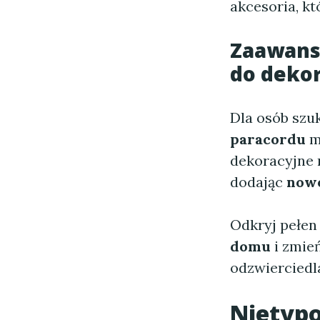
akcesoria, k
Zaawans
do deko
Dla osób szu
paracordu
m
dekoracyjne m
dodając
now
Odkryj pełen
domu
i zmień
odzwierciedla
Nietyp