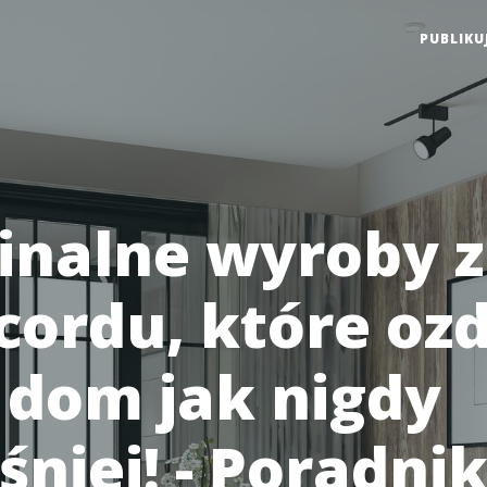
PUBLIKU
inalne wyroby z
cordu, które oz
 dom jak nigdy
niej! - Poradni