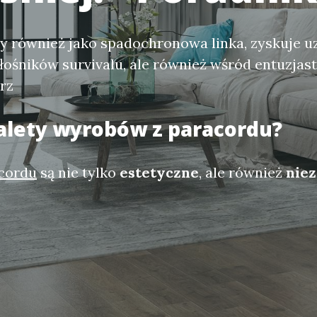
y również jako spadochronowa linka, zyskuje u
łośników survivalu, ale również wśród entuzjas
rz
zalety wyrobów z paracordu?
cordu
są nie tylko
estetyczne
, ale również
nie