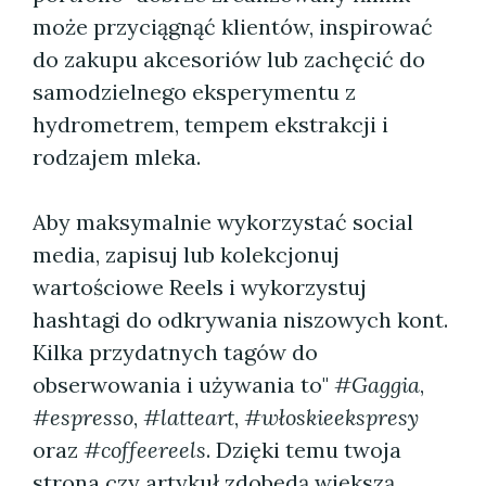
może przyciągnąć klientów, inspirować
do zakupu akcesoriów lub zachęcić do
samodzielnego eksperymentu z
hydrometrem, tempem ekstrakcji i
rodzajem mleka.
Aby maksymalnie wykorzystać social
media, zapisuj lub kolekcjonuj
wartościowe Reels i wykorzystuj
hashtagi do odkrywania niszowych kont.
Kilka przydatnych tagów do
obserwowania i używania to"
#Gaggia
,
#espresso
,
#latteart
,
#włoskieekspresy
oraz
#coffeereels
. Dzięki temu twoja
strona czy artykuł zdobędą większą