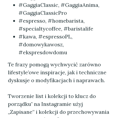
#GaggiaClassic, #GaggiaAnima,
#GaggiaClassicPro
#espresso, #homebarista,
#specialtycoffee, #baristalife
#kawa, #espressoPL,
#domowykawosz,
#ekspresdowdomu
Te frazy pomogą wychwycić zarówno
lifestyle’owe inspiracje, jak i techniczne
dyskusje o modyfikacjach i naprawach.
Tworzenie list i kolekcji to klucz do
porządku" na Instagramie użyj
„Zapisane” i kolekcji do przechowywania