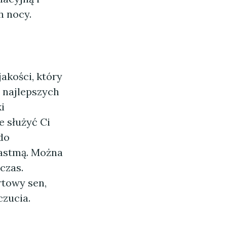
h nocy.
akości, który
z najlepszych
i
e służyć Ci
do
 astmą. Można
czas.
rtowy sen,
czucia.