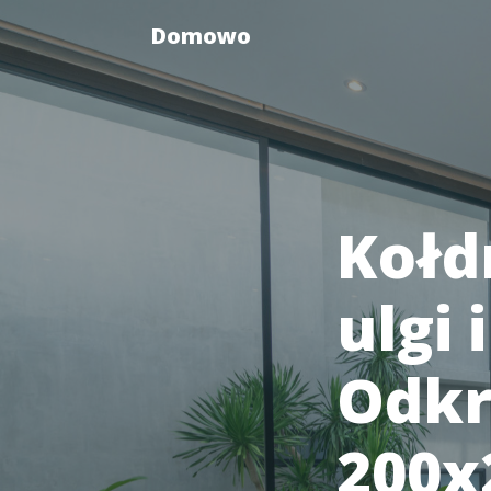
Domowo
Kołd
ulgi 
Odkr
200x