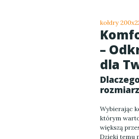
kołdry 200x2
Komfo
– Odk
dla T
Dlaczego
rozmiarz
Wybierając k
którym warto
większą prze
Dzięki temu 