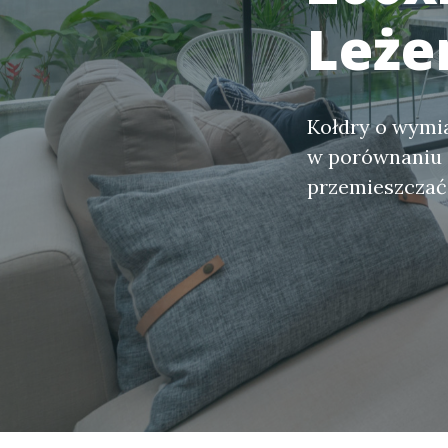
Leże
Kołdry o wymia
w porównaniu 
przemieszczać 