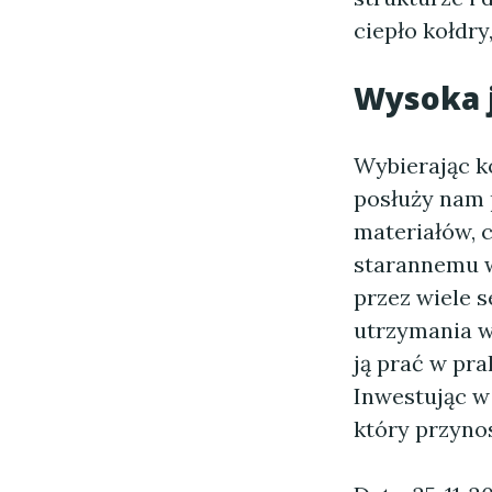
ciepło kołdry
Wysoka j
Wybierając k
posłuży nam 
materiałów, c
starannemu w
przez wiele 
utrzymania w 
ją prać w pra
Inwestując w
który przyno