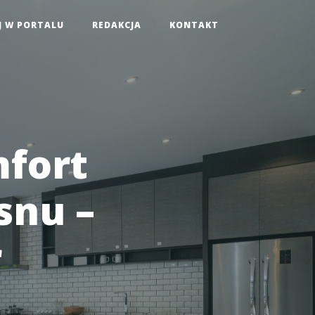
J W PORTALU
REDAKCJA
KONTAKT
mfort
snu –
r