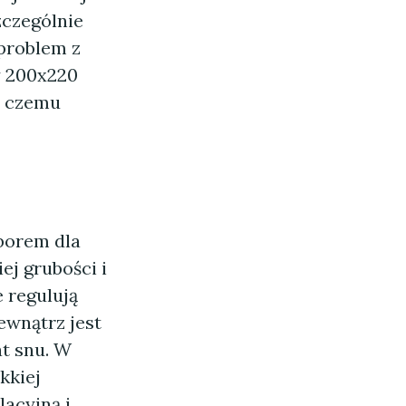
zczególnie
problem z
y 200x220
i czemu
borem dla
ej grubości i
 regulują
ewnątrz jest
t snu. W
kkiej
lacyjną i