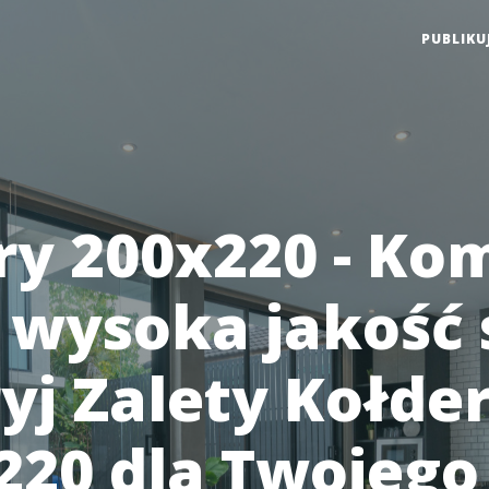
PUBLIKU
ry 200x220 - Ko
i wysoka jakość 
yj Zalety Kołde
220 dla Twojego