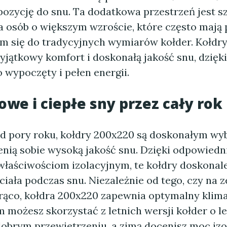
ozycję do snu. Ta dodatkowa przestrzeń jest s
a osób o większym wzroście, które często mają 
 się do tradycyjnych wymiarów kołder. Kołdr
yjątkowy komfort i doskonałą jakość snu, dzięk
 wypoczęty i pełen energii.
we i ciepłe sny przez cały rok
od pory roku, kołdry 200x220 są doskonałym wy
enią sobie wysoką jakość snu. Dzięki odpowiedni
łaściwościom izolacyjnym, te kołdry doskonale
iała podczas snu. Niezależnie od tego, czy na z
rąco, kołdra 200x220 zapewnia optymalny klima
m możesz skorzystać z letnich wersji kołder o le
dobrym przewietrzeniu, a zimą docenisz moc izo