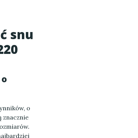
ść snu
220
 o
zynników, o
ą znacznie
rozmiarów.
ajbardziej