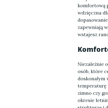
komfortową p
wdzięczna dl
dopasowaniem
zapewniają w
wstajesz rano
Komforto
Niezależnie 
osób, które c
doskonałym w
temperaturę c
zimno czy go
okresie letni
strukturze i 