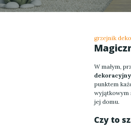
grzejnik dek
Magicz
W małym, pr
dekoracyjn
punktem każd
wyjątkowym s
jej domu.
Czy to s