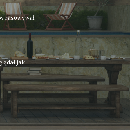
e wpasowywał
lądał jak