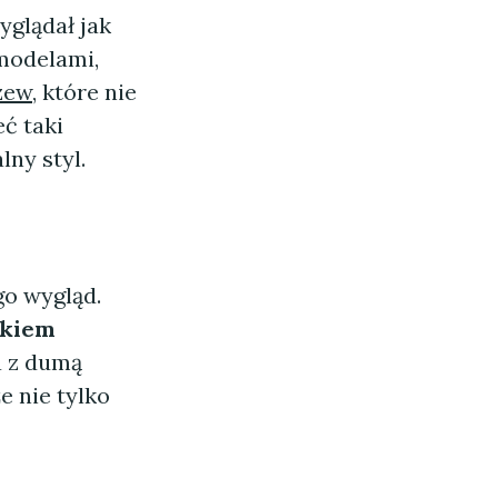
glądał jak
 modelami,
rzew
, które nie
eć taki
ny styl.
go wygląd.
ikiem
a z dumą
e nie tylko