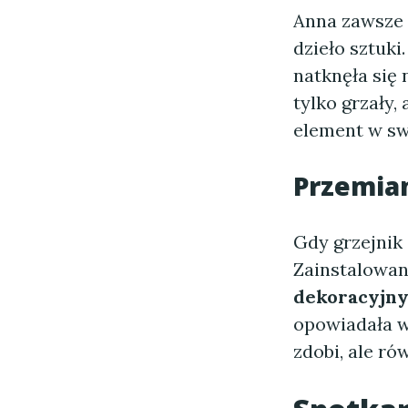
Anna zawsze 
dzieło sztuki
natknęła się
tylko grzały,
element w sw
Przemia
Gdy grzejnik 
Zainstalowan
dekoracyjn
opowiadała ws
zdobi, ale r