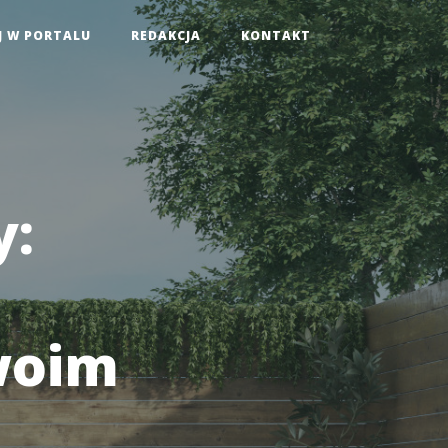
J W PORTALU
REDAKCJA
KONTAKT
y:
woim