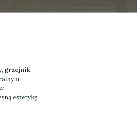
y,
grzejnik
tralnym
 w
esną estetykę