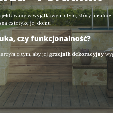
rojektowany w wyjątkowym stylu, który idealni
ną estetykę jej domu
tuka, czy funkcjonalność?
rzyła o tym, aby jej
grzejnik dekoracyjny
wyg