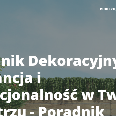
PUBLIKU
jnik Dekoracyjn
ncja i
cjonalność w T
rzu - Poradnik