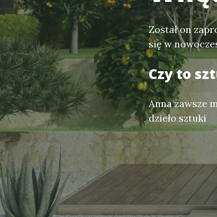
Został on zap
się w nowoczes
Czy to sz
Anna zawsze ma
dzieło sztuki