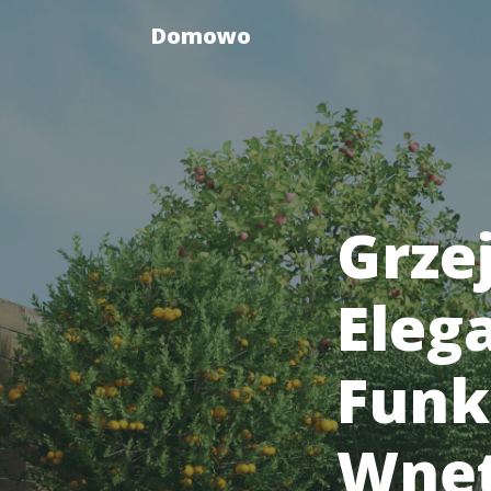
Domowo
Grze
Elega
Funk
Wnęt