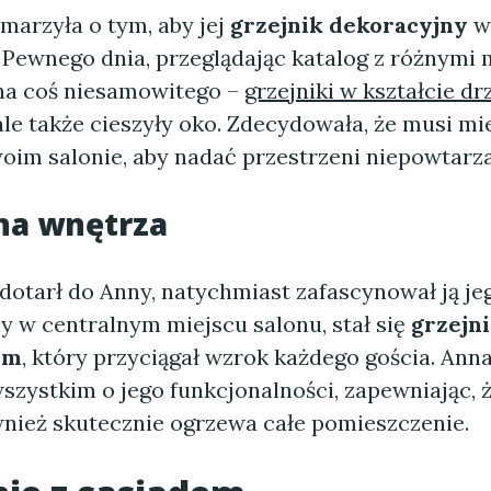
marzyła o tym, aby jej
grzejnik dekoracyjny
wy
. Pewnego dnia, przeglądając katalog z różnymi
 na coś niesamowitego –
grzejniki w kształcie d
 ale także cieszyły oko. Zdecydowała, że musi mi
oim salonie, aby nadać przestrzeni niepowtarzal
na wnętrza
dotarł do Anny, natychmiast zafascynował ją je
y w centralnym miejscu salonu, stał się
grzejn
ym
, który przyciągał wzrok każdego gościa. Ann
zystkim o jego funkcjonalności, zapewniając, ż
ównież skutecznie ogrzewa całe pomieszczenie.