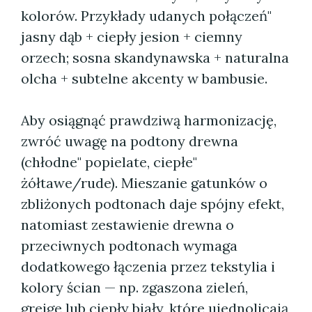
kolorów. Przykłady udanych połączeń"
jasny dąb + ciepły jesion + ciemny
orzech; sosna skandynawska + naturalna
olcha + subtelne akcenty w bambusie.
Aby osiągnąć prawdziwą harmonizację,
zwróć uwagę na podtony drewna
(chłodne" popielate, ciepłe"
żółtawe/rude). Mieszanie gatunków o
zbliżonych podtonach daje spójny efekt,
natomiast zestawienie drewna o
przeciwnych podtonach wymaga
dodatkowego łączenia przez tekstylia i
kolory ścian — np. zgaszona zieleń,
greige lub ciepły biały, które ujednolicają