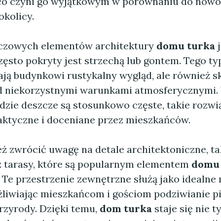
 co czyni go wyjątkowym w porównaniu do now
kolicy.
uczowych elementów architektury
domu turka
j
zęsto pokryty jest strzechą lub gontem. Tego t
ają budynkowi rustykalny wygląd, ale również s
d niekorzystnymi warunkami atmosferycznymi. 
dzie deszcze są stosunkowo częste, takie rozwi
aktyczne i doceniane przez mieszkańców.
ż zwrócić uwagę na detale architektoniczne, ta
 tarasy, które są popularnym elementem
domu 
. Te przestrzenie zewnętrzne służą jako idealne
żliwiając mieszkańcom i gościom podziwianie p
rzyrody. Dzięki temu,
dom turka
staje się nie 