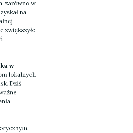
n, zarówno w
 zyskał na
alnej
e zwiększyło
ń
rka w
iom lokalnych
sk. Dziś
 ważne
enia
torycznym,