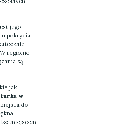
oczesnych
est jego
ypu pokrycia
kutecznie
W regionie
ązania są
kie jak
turka w
 miejsca do
iękna
tylko miejscem