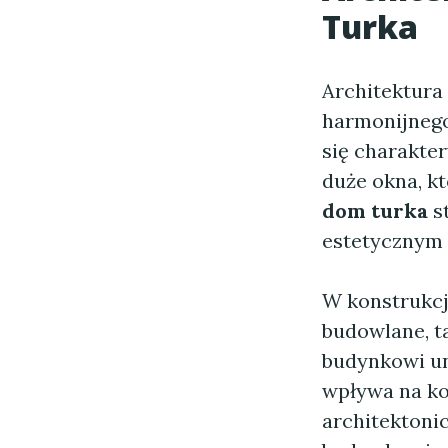
Turka
Architektura
harmonijnego
się charakte
duże okna, kt
dom turka
st
estetycznym 
W konstrukc
budowlane, ta
budynkowi un
wpływa na ko
architektonic