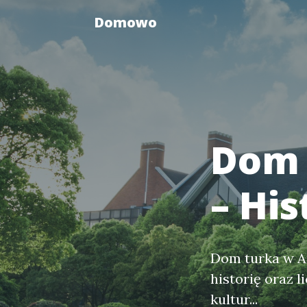
Domowo
Dom 
– His
Dom turka w Au
historię oraz l
kultur...