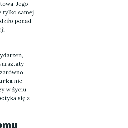
towa. Jego
e tylko samej
edziło ponad
ji
ydarzeń,
warsztaty
ą zarówno
urka
nie
zy w życiu
potyka się z
Domu