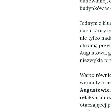
budowlanej,
budynków w o
Jednym z kl
dach, który c
nie tylko nad
chronią prze
Augustowa, g
niezwykle pr
Warto równie
werandy oraz
Augustowie
relaksu, umo
otaczającej p