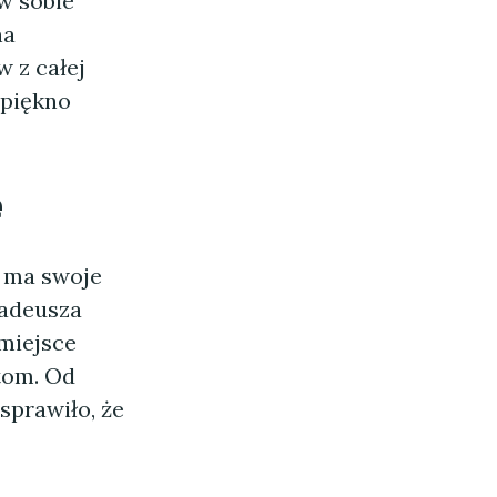
w sobie
na
w z całej
 piękno
e
y ma swoje
Tadeusza
 miejsce
tom. Od
sprawiło, że