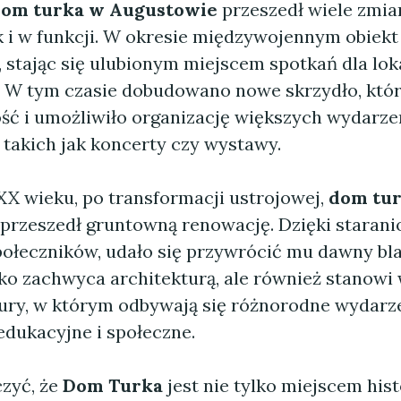
om turka w Augustowie
przeszedł wiele zmia
k i w funkcji. W okresie międzywojennym obiekt
 stając się ulubionym miejscem spotkań dla lok
. W tym czasie dobudowano nowe skrzydło, któr
ść i umożliwiło organizację większych wydarze
 takich jak koncerty czy wystawy.
XX wieku, po transformacji ustrojowej,
dom tu
przeszedł gruntowną renowację. Dzięki staran
połeczników, udało się przywrócić mu dawny bla
lko zachwyca architekturą, ale również stanowi
ury, w którym odbywają się różnorodne wydarz
edukacyjne i społeczne.
zyć, że
Dom Turka
jest nie tylko miejscem his