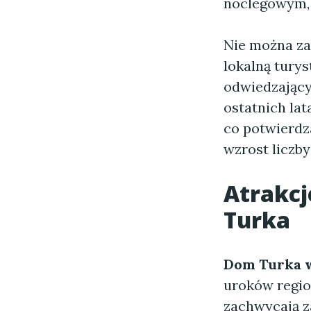
noclegowym, a
Nie można za
lokalną turys
odwiedzający
ostatnich la
co potwierdz
wzrost liczby
Atrakcj
Turka
Dom Turka 
uroków region
zachwycają z