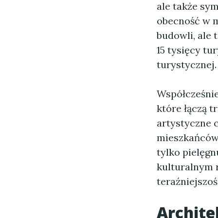
ale także sy
obecność w mi
budowli, ale 
15 tysięcy tu
turystycznej.
Współcześni
które łączą t
artystyczne 
mieszkańców,
tylko pielęgn
kulturalnym r
teraźniejszoś
Archit