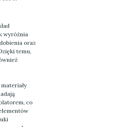
kład
k wyróżnia
dobienia oraz
Dzięki temu,
również
 materiały
nadają
olatorem, co
 elementów
tuki