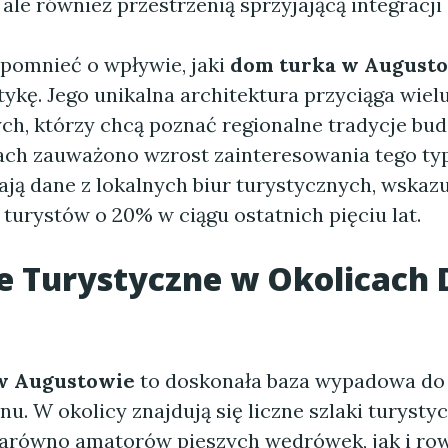
le również przestrzenią sprzyjającą integracji 
pomnieć o wpływie, jaki
dom turka w August
tykę. Jego unikalna architektura przyciąga wiel
ch, którzy chcą poznać regionalne tradycje bu
tach zauważono wzrost zainteresowania tego ty
ają dane z lokalnych biur turystycznych, wskaz
 turystów o 20% w ciągu ostatnich pięciu lat.
e Turystyczne w Okolicach
w Augustowie
to doskonała baza wypadowa do
u. W okolicy znajdują się liczne szlaki turystyc
arówno amatorów pieszych wędrówek, jak i ro