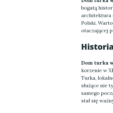
Dom turka 
bogatą histor
architektura 
Polski. Warto
otaczającej p
Histor
Dom turka 
korzenie w X
Turka, lokal
służące nie 
samego począt
stał się waż