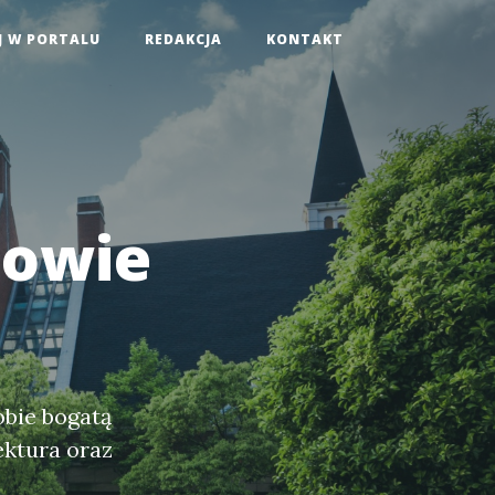
J W PORTALU
REDAKCJA
KONTAKT
towie
obie bogatą
ektura oraz