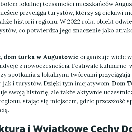
mbolem lokalnej tożsamości mieszkańców Augus
eście przyciąga turystów, którzy są ciekawi ni
także historii regionu. W 2022 roku obiekt odwi
rystów, co potwierdza jego znaczenie jako atrakc
e,
dom turka w Augustowie
organizuje wiele w
radycję z nowoczesnością. Festiwale kulinarne, 
czy spotkania z lokalnymi twórcami przyciągaj
 jak i turystów. Dzięki tym inicjatywom,
Dom T
uje swoją historię, ale także aktywnie uczestnic
egionu, stając się miejscem, gdzie przeszłość s
cią.
ektura i Wyjątkowe Cechy 