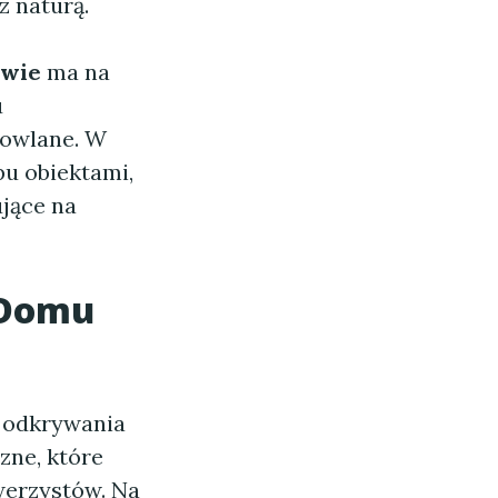
z naturą.
owie
ma na
u
dowlane. W
pu obiektami,
ujące na
 Domu
 odkrywania
zne, które
werzystów. Na