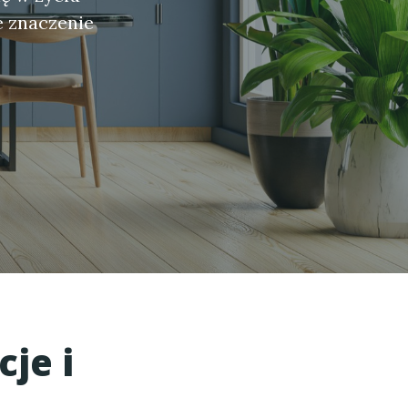
e znaczenie
je i