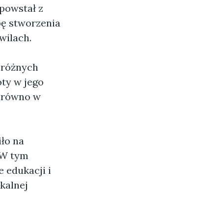
powstał z
bę stworzenia
wilach.
 różnych
ty w jego
zarówno w
iło na
. W tym
e edukacji i
okalnej