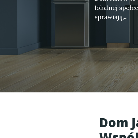
lokalnej społe
sprawiają,...
Dom Ja
Współ