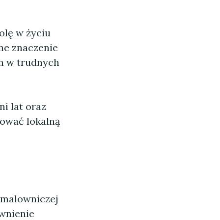
olę w życiu
sne znaczenie
ich w trudnych
i lat oraz
mować lokalną
 malowniczej
ewnienie