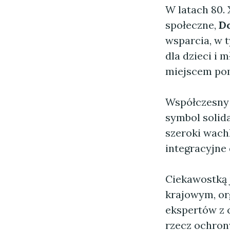
W latach 80.
społeczne,
D
wsparcia, w 
dla dzieci i 
miejscem pom
Współczesn
symbol solida
szeroki wach
integracyjne 
Ciekawostką 
krajowym, org
ekspertów z 
rzecz ochron