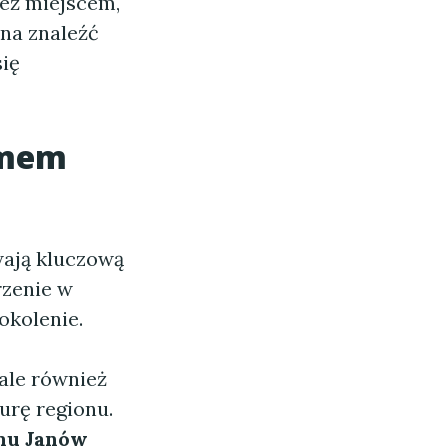
ież miejscem,
żna znaleźć
się
omem
wają kluczową
rzenie w
okolenie.
ale również
urę regionu.
u Janów