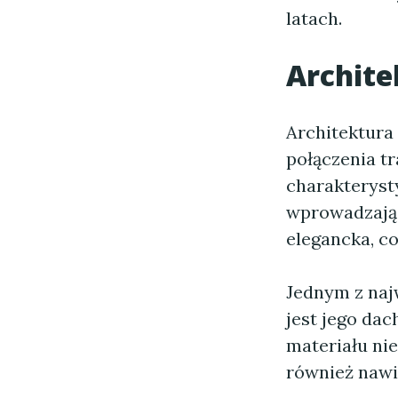
latach.
Archite
Architektura
połączenia t
charakterysty
wprowadzają 
elegancka, co
Jednym z naj
jest jego da
materiału nie
również nawi