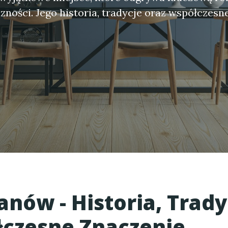
czności. Jego historia, tradycje oraz współczesn
nów - Historia, Tradyc
czesne Znaczenie