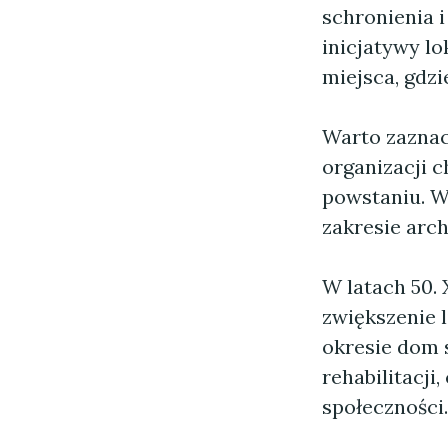
schronienia 
inicjatywy lo
miejsca, gdz
Warto zaznac
organizacji 
powstaniu. W
zakresie archi
W latach 50.
zwiększenie l
okresie dom s
rehabilitacji
społeczności.