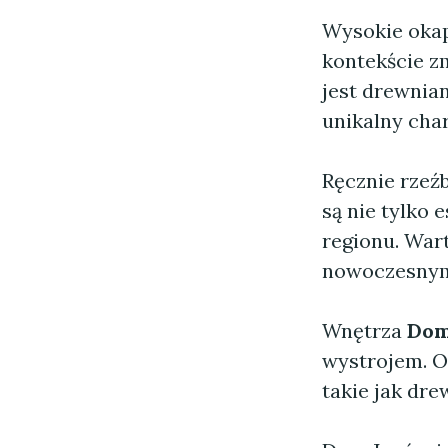
Wysokie okap
kontekście z
jest drewnia
unikalny char
Ręcznie rzeź
są nie tylko 
regionu. Wart
nowoczesnym 
Wnętrza
Dom
wystrojem. O
takie jak dre