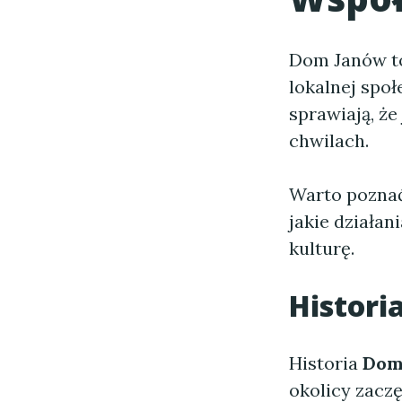
Dom Janów to
lokalnej społ
sprawiają, że
chwilach.
Warto poznać 
jakie działa
kulturę.
Histor
Historia
Dom
okolicy zacz