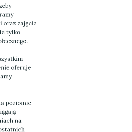
rzeby
gramy
 oraz zajęcia
ie tylko
ołecznego.
wszystkim
nie oferuje
gramy
na poziomie
iągają
niach na
statnich