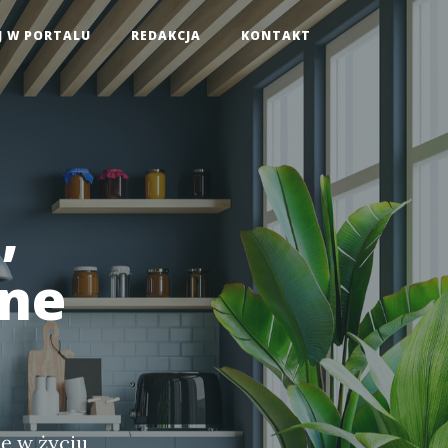
J W PORTALU
REDAKCJA
KONTAKT
,
sne
ę w życiu