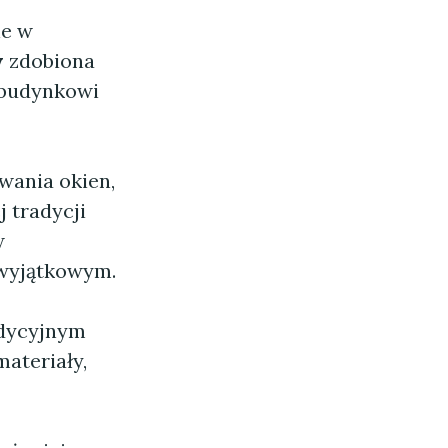
ne w
w
zdobiona
ą budynkowi
wania okien,
j tradycji
w
 wyjątkowym.
adycyjnym
ateriały,