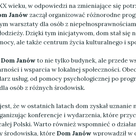
 XX wieku, w odpowiedzi na zmieniające się pot
om Janów
zaczął organizować różnorodne pro
tym warsztaty dla osób z niepełnosprawnościami
młodzieży. Dzięki tym inicjatywom, dom stał się n
ocy, ale także centrum życia kulturalnego i sp
y
Dom Janów
to nie tylko budynek, ale przede 
rności i wsparcia w lokalnej społeczności. Obec
larz usług, od pomocy psychologicznej po pro
dla osób z różnych środowisk.
jest, że w ostatnich latach dom zyskał uznanie 
anizując konferencje i wydarzenia, które przyc
całej Polski. Warto również wspomnieć o działa
y środowiska, które
Dom Janów
wprowadził w o