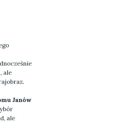
ego
ednocześnie
, ale
rajobraz.
omu Janów
wybór
d, ale