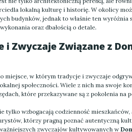
t nie tylko architektoniczną perełką, ale równ
ciedla lokalną kulturę i historię. W okolicy mo
ych budynków, jednak to właśnie ten wyróżnia 
wykonania oraz dbałością o detale.
e i Zwyczaje Związane z D
o miejsce, w którym tradycje i zwyczaje odgry
lokalnej społeczności. Wiele z nich ma swoje ko
ędach, które przekazywane są z pokolenia na p
nie tylko wzbogacają codzienność mieszkańców, 
urystów, którzy pragną poznać autentyczną kult
jważniejszych zwyczajów kultywowanych w
Dom