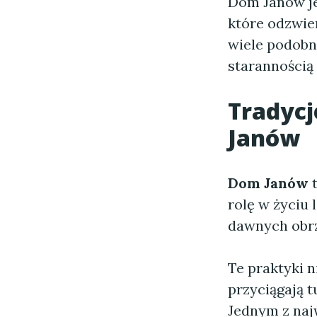
Dom Janów jes
które odzwier
wiele podobn
starannością 
Tradycj
Janów
Dom Janów
t
rolę w życiu 
dawnych obrz
Te praktyki 
przyciągają t
Jednym z na