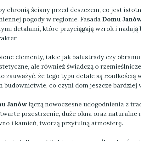
y chronią ściany przed deszczem, co jest istot
miennej pogody w regionie. Fasada
Domu Janó
nymi detalami, które przyciągają wzrok i nadaj
akter.
bione elementy, takie jak balustrady czy obramo
estetyczne, ale również świadczą o rzemieślnicze
o zauważyć, że tego typu detale są rzadkością 
budownictwie, co czyni dom jeszcze bardziej
u Janów
łączą nowoczesne udogodnienia z tr
twarte przestrzenie, duże okna oraz naturalne m
wno i kamień, tworzą przytulną atmosferę.