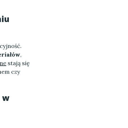
iu
cyjność.
eriałów
,
ne
stają się
onem czy
 w