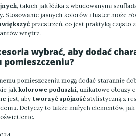
jnych
, takich jak łóżka z wbudowanymi szuflad
ły. Stosowanie jasnych kolorów i luster może r
owiększyć
przestrzeń, co jest praktyką często 
tantów wnętrz.
cesoria
wybrać, aby
dodać char
 pomieszczeniu?
anemu pomieszczeniu mogą dodać starannie do
kie jak
kolorowe poduszki
, unikatowe obrazy 
ne
jest, aby
tworzyć spójność
stylistyczną z re
domu. Dotyczy to także małych elementów, jak 
oświetlenie.
2024