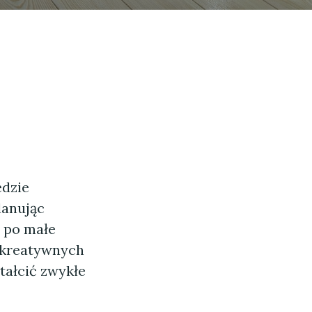
ędzie
lanując
n po małe
 kreatywnych
tałcić zwykłe