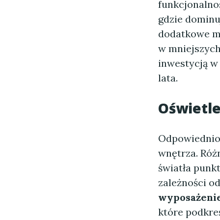
funkcjonalno
gdzie dominu
dodatkowe mi
w mniejszych
inwestycją w 
lata.
Oświetle
Odpowiednio 
wnętrza. Różn
światła punk
zależności od
wyposażeni
które podkre