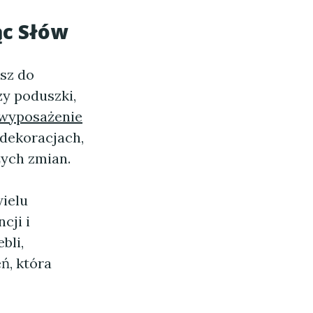
ąc Słów
esz do
zy poduszki,
 wyposażenie
dekoracjach,
żych zmian.
wielu
cji i
bli,
ń, która