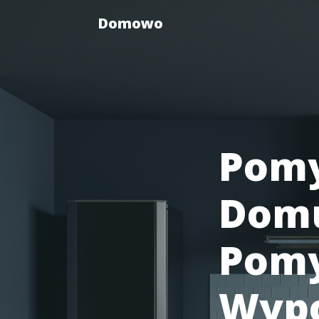
Domowo
Pomy
Domu
Pomy
Wypo