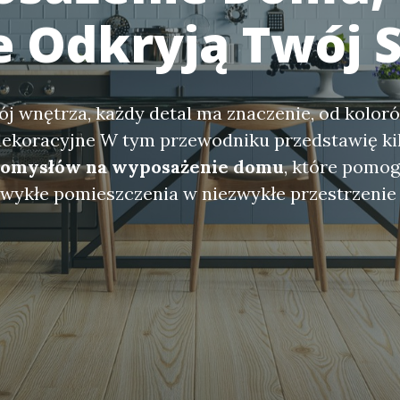
e Odkryją Twój S
ój wnętrza, każdy detal ma znaczenie, od kolor
dekoracyjne W tym przewodniku przedstawię ki
omysłów na wyposażenie domu
, które pomog
zwykłe pomieszczenia w niezwykłe przestrzenie