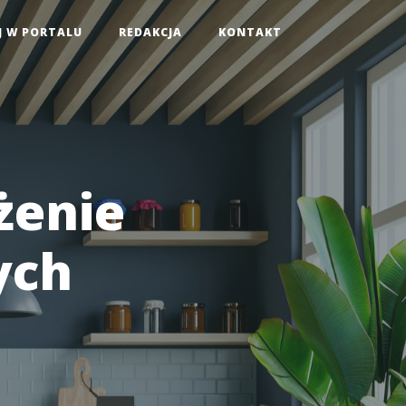
J W PORTALU
REDAKCJA
KONTAKT
żenie
ych