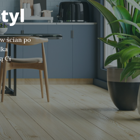
tyl
ów ścian po
lka
ą Ci