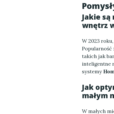
Pomysł
Jakie są
wnętrz w
W 2023 roku
Popularność 
takich jak b
inteligentne
systemy
Hom
Jak
opty
małym m
W małych mie