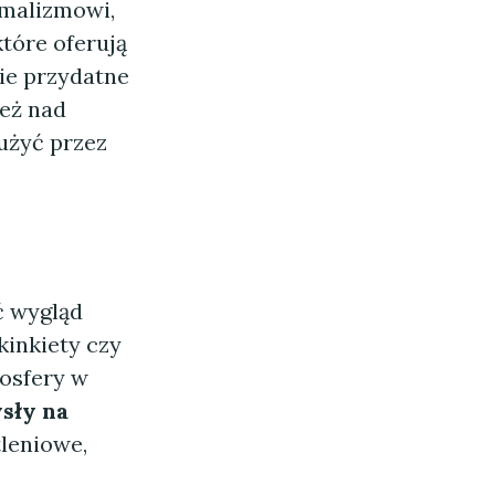
imalizmowi,
tóre oferują
ie przydatne
eż nad
łużyć przez
ć wygląd
kinkiety czy
osfery w
sły na
leniowe,