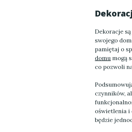
Dekoracj
Dekoracje są
swojego domu.
pamiętaj o s
domu
mogą si
co pozwoli n
Podsumowuj
czynników, a
funkcjonalno
oświetlenia i
będzie jednoc