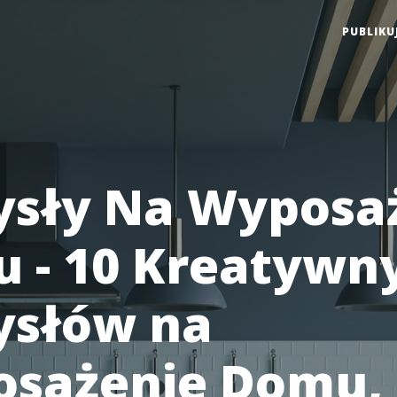
PUBLIKU
sły Na Wyposa
 - 10 Kreatywn
słów na
sażenie Domu,