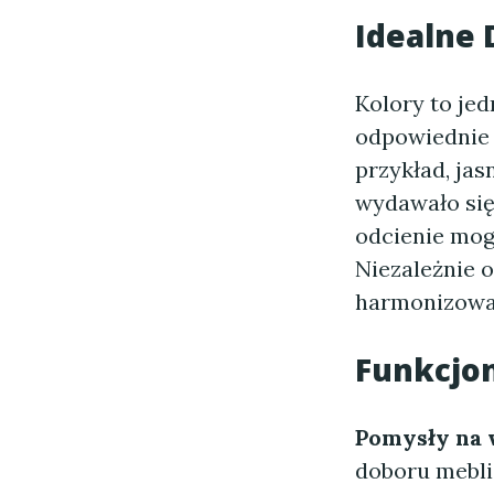
Idealne
Kolory to je
odpowiednie 
przykład, jas
wydawało się 
odcienie mogą
Niezależnie o
harmonizował
Funkcjon
Pomysły na
doboru mebli.