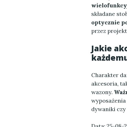
wielofunkcy
składane sto
optycznie p
przez projek
Jakie
ak
każdemu
Charakter d
akcesoria, ta
wazony.
Waż
wyposażenia 
dywaniki czy 
Data: 25-08-