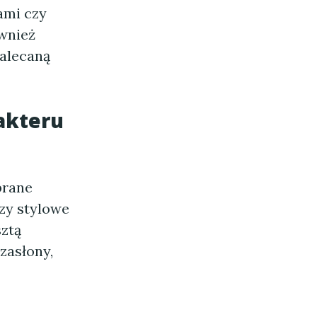
ami czy
ównież
zalecaną
akteru
brane
czy stylowe
sztą
zasłony,