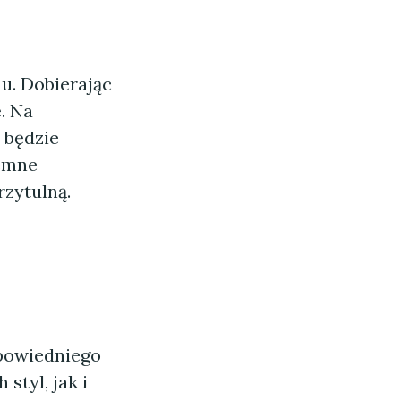
u. Dobierając
. Na
 będzie
iemne
rzytulną.
dpowiedniego
styl, jak i