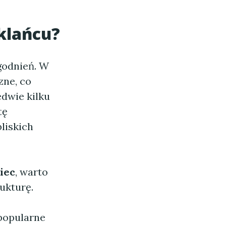
klańcu?
godnień. W
zne, co
edwie kilku
tę
liskich
iec
, warto
rukturę.
 popularne