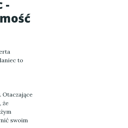
c
-
omość
erta
laniec to
y. Otaczające
, że
eżym
ewnić swoim