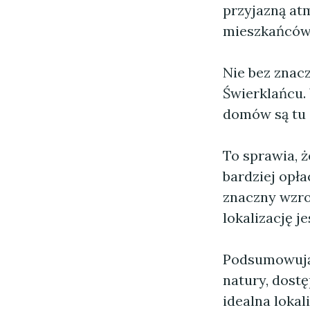
przyjazną atm
mieszkańców
Nie bez znac
Świerklańcu.
domów są tu 
To sprawia, ż
bardziej opła
znaczny wzro
lokalizację j
Podsumowując,
natury, dost
idealna lokal