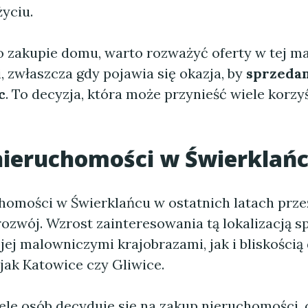
yciu.
 o zakupie domu, warto rozważyć oferty w tej m
 zwłaszcza gdy pojawia się okazja, by
sprzeda
c
. To decyzja, która może przynieść wiele korzy
nieruchomości w Świerklań
homości w Świerklańcu w ostatnich latach prz
ozwój. Wzrost zainteresowania tą lokalizacją
jej malowniczymi krajobrazami, jak i bliskości
 jak Katowice czy Gliwice.
iele osób decyduje się na zakup nieruchomości,