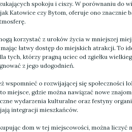
zukających spokoju i ciszy. W porównaniu do w
 jak Katowice czy Bytom, oferuje ono znacznie b
tmosferę.
ogą korzystać z uroków życia w mniejszej miej
mając łatwy dostęp do miejskich atrakcji. To id
la tych, którzy pragną uciec od zgiełku wielkieg
ygnować z jego udogodnień.
ż wspomnieć o rozwijającej się społeczności lok
 to miejsce, gdzie można nawiązać nowe znajomo
Liczne wydarzenia kulturalne oraz festyny orga
jają integracji mieszkańców.
 kupując dom w tej miejscowości, można liczyć n