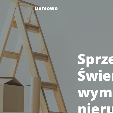
Domowo
Sprz
Świe
wym
nier