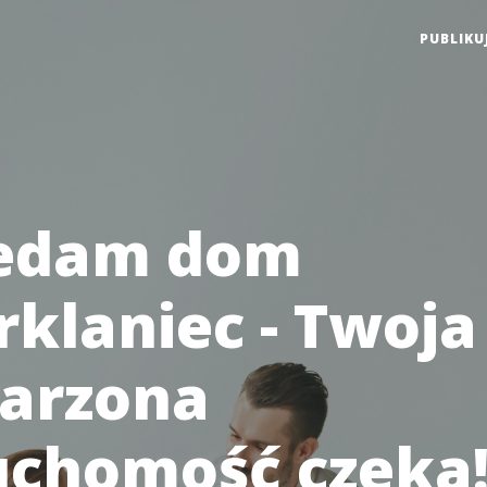
PUBLIKU
edam dom
rklaniec - Twoja
arzona
uchomość czeka