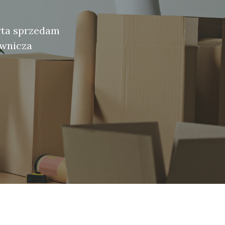
erta sprzedam
ownicza