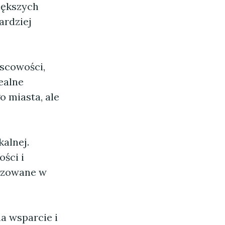
iększych
ardziej
scowości,
ealne
o miasta, ale
alnej.
ści i
nizowane w
a wsparcie i