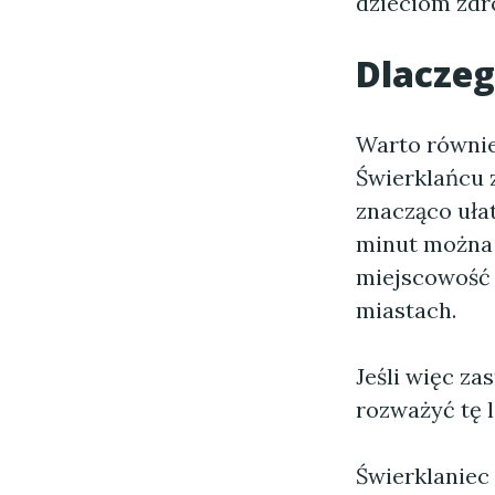
dzieciom zdr
Dlaczeg
Warto równie
Świerklańcu z
znacząco uła
minut można 
miejscowość 
miastach.
Jeśli więc za
rozważyć tę l
Świerklaniec 