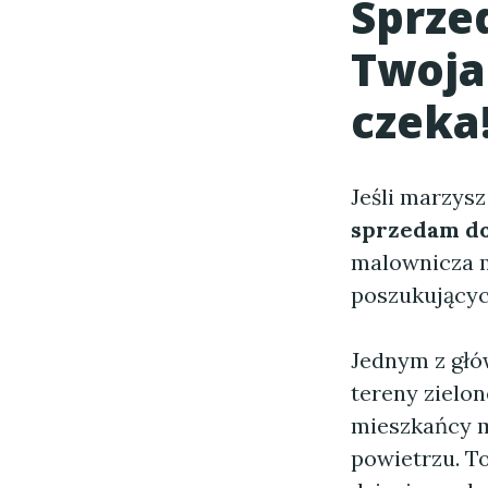
Sprze
Twoja
czeka
Jeśli marzysz
sprzedam d
malownicza m
poszukującyc
Jednym z głów
tereny zielon
mieszkańcy m
powietrzu. T