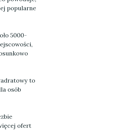
iej popularne
oło 5000-
ejscowości,
stosunkowo
wadratowy to
dla osób
czbie
ięcej ofert