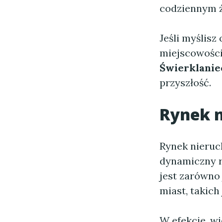
codziennym ż
Jeśli myślisz
miejscowości,
Świerklanie
przyszłość.
Rynek 
Rynek nieruc
dynamiczny r
jest zarówno 
miast, takich
W efekcie, w