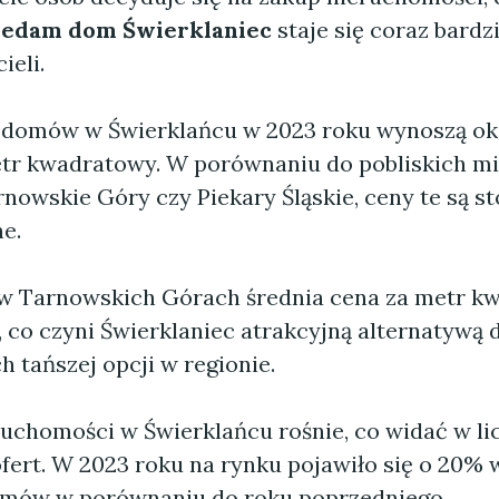
zedam dom Świerklaniec
staje się coraz bardz
ieli.
 domów w Świerklańcu w 2023 roku wynoszą ok
etr kwadratowy. W porównaniu do pobliskich mi
rnowskie Góry czy Piekary Śląskie, ceny te są 
e.
 w Tarnowskich Górach średnia cena za metr k
, co czyni Świerklaniec atrakcyjną alternatywą 
 tańszej opcji w regionie.
ruchomości w Świerklańcu rośnie, co widać w li
ert. W 2023 roku na rynku pojawiło się o 20% w
omów w porównaniu do roku poprzedniego.