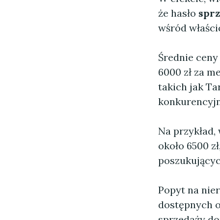
że hasło
spr
wśród właścic
Średnie ceny
6000 zł za m
takich jak Ta
konkurencyjn
Na przykład,
około 6500 zł
poszukujących
Popyt na nie
dostępnych of
sprzedaży d