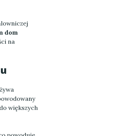
alowniczej
m dom
ści na
cu
eżywa
 spowodowany
ą do większych
 co powoduje,