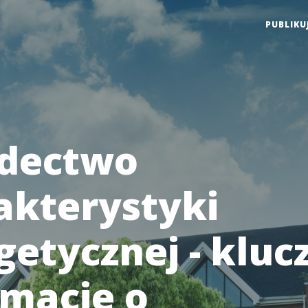
PUBLIKU
dectwo
akterystyki
getycznej - klu
rmacje o