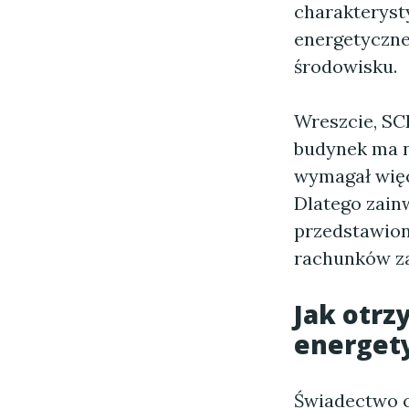
charakteryst
energetyczne
środowisku.
Wreszcie, SC
budynek ma n
wymagał więc
Dlatego zain
przedstawion
rachunków za
Jak otrz
energet
Świadectwo c