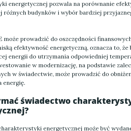
yki energetycznej pozwala na porównanie efek
j różnych budynków i wybór bardziej przyjazne
E może prowadzić do oszczędności finansowych.
iską efektywność energetyczną, oznacza to, że 
ej energii do utrzymania odpowiedniej tempera
westowanie w modernizację, na podstawie zale
ych w świadectwie, może prowadzić do obniże
 energię.
ymać świadectwo charakteryst
ycznej?
harakterystyki energetycznej może być wydan