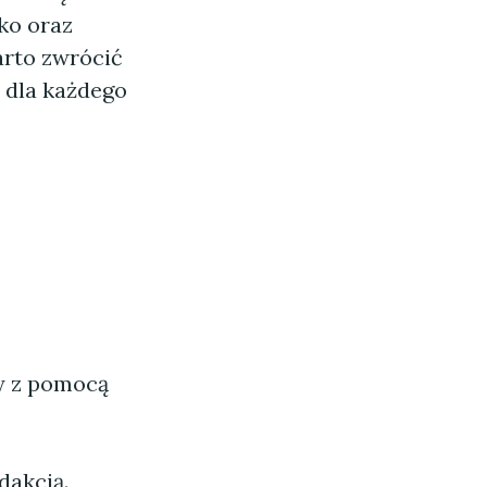
ko oraz
arto zwrócić
 dla każdego
ny z pomocą
dakcją.