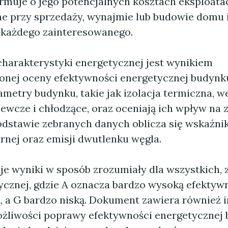
formuje o jego potencjalnych kosztach eksploata
e przy sprzedaży, wynajmie lub budowie domu i
 każdego zainteresowanego.
harakterystyki energetycznej jest wynikiem
nej oceny efektywności energetycznej budynku.
ametry budynku, takie jak izolacja termiczna, w
zewcze i chłodzące, oraz oceniają ich wpływ na 
podstawie zebranych danych oblicza się wskaźni
rnej oraz emisji dwutlenku węgla.
je wyniki w sposób zrozumiały dla wszystkich,
tycznej, gdzie A oznacza bardzo wysoką efektyw
, a G bardzo niską. Dokument zawiera również 
żliwości poprawy efektywności energetycznej 