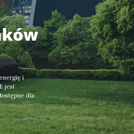
nków
energię i
E jest
dostępne dla