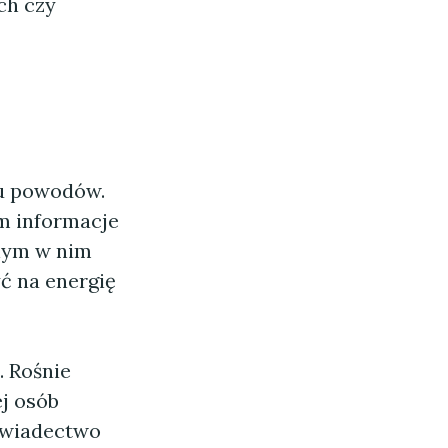
ch czy
ku powodów.
m informacje
nym w nim
ć na energię
 Rośnie
j osób
 Świadectwo