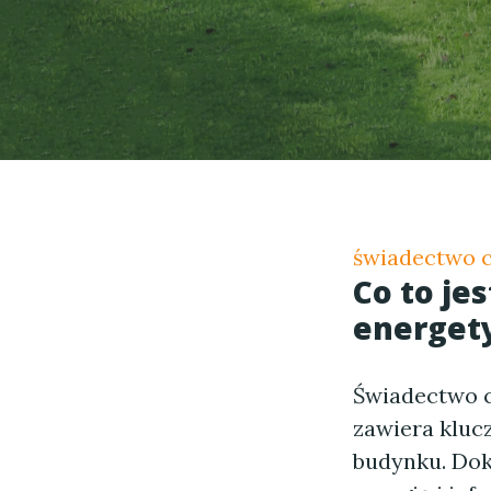
świadectwo c
Co to je
energet
Świadectwo c
zawiera kluc
budynku. Dok