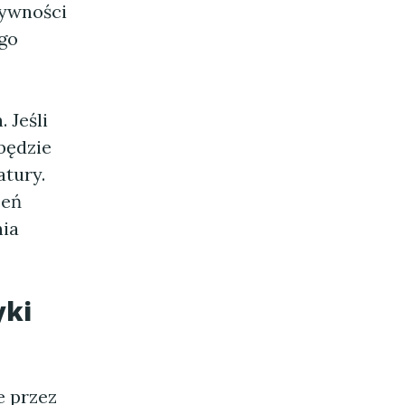
tywności
go
 Jeśli
będzie
tury.
ceń
nia
yki
e przez