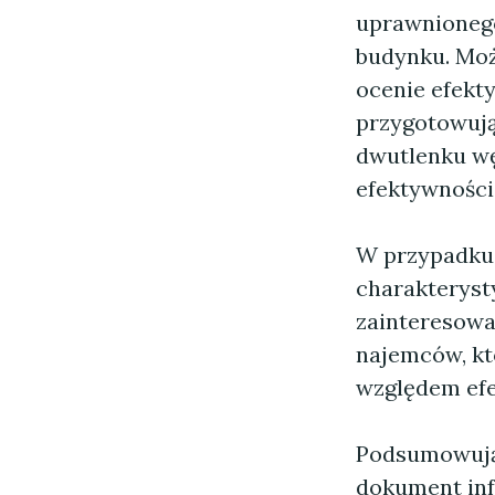
uprawnionego
budynku. Moż
ocenie efekt
przygotowują
dwutlenku wę
efektywności
W przypadku
charakteryst
zainteresowa
najemców, kt
względem efe
Podsumowując
dokument inf