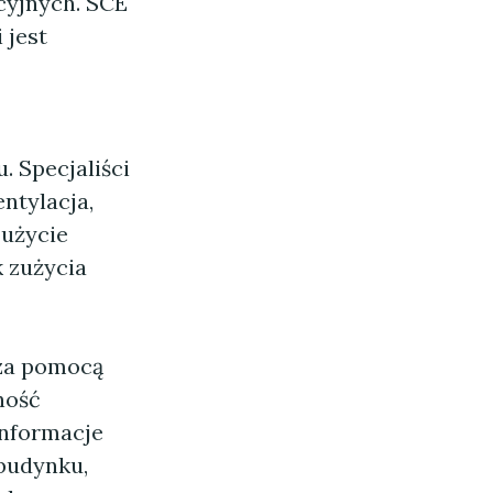
cyjnych. SCE
 jest
 Specjaliści
entylacja,
zużycie
k zużycia
 za pomocą
ność
informacje
budynku,