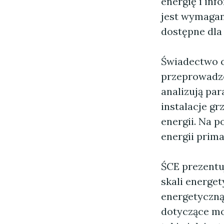
energię i in
jest wymagan
dostępne dla
Świadectwo c
przeprowadzo
analizują par
instalacje gr
energii. Na 
energii prima
ŚCE prezentu
skali energe
energetyczną
dotyczące mo