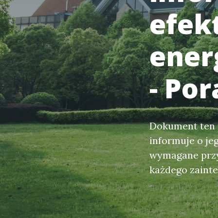
efek
ener
- Po
Dokument ten p
informuje o je
wymagane przy 
każdego zaint