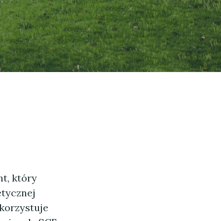
t, który
etycznej
korzystuje