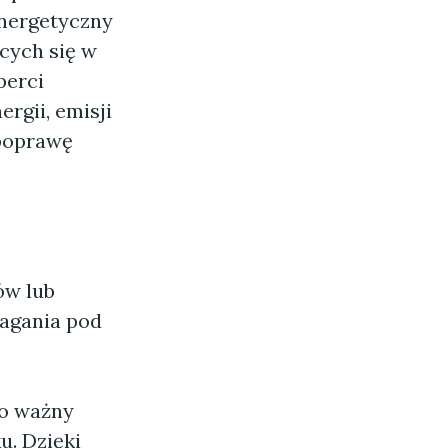
energetyczny
cych się w
perci
rgii, emisji
 poprawę
ów lub
magania pod
to ważny
u. Dzięki