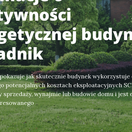
tywności
getycznej budy
radnik
okazuje jak skutecznie budynek wykorzystuje 
go potencjalnych kosztach eksploatacyjnych SC
sprzedaży, wynajmie lub budowie domu i jest 
eresowanego