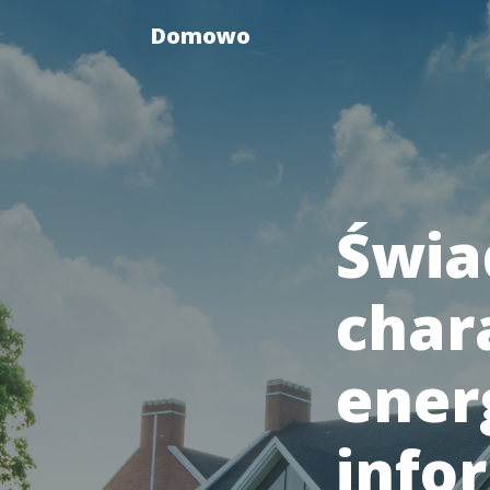
Domowo
Świa
char
ener
info