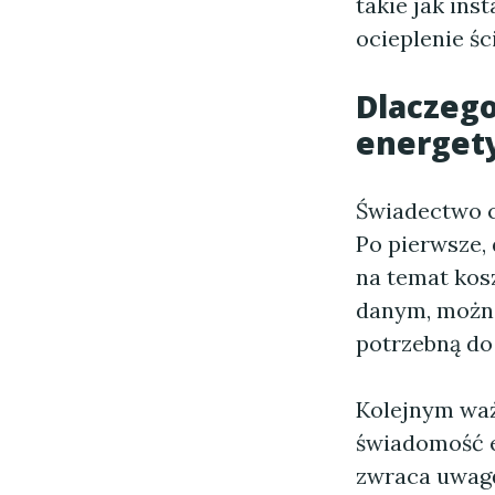
takie jak ins
ocieplenie śc
Dlaczego
energety
Świadectwo c
Po pierwsze,
na temat kos
danym, można
potrzebną do
Kolejnym waż
świadomość e
zwraca uwagę